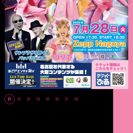
01
02
03
04
05
06
07
08